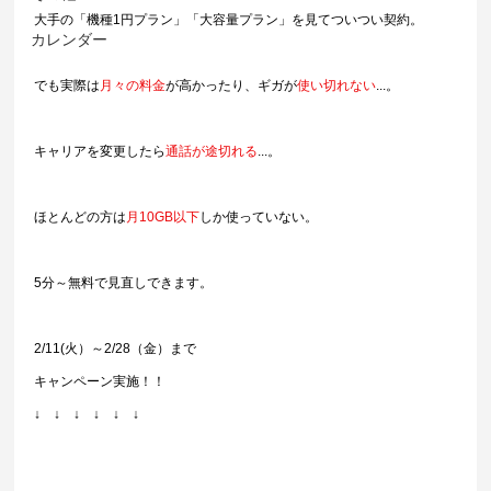
大手の「機種1円プラン」「大容量プラン」を見てついつい契約。
カレンダー
でも実際は
月々の料金
が高かったり、ギガが
使い切れない
...。
キャリアを変更したら
通話が途切れる
...。
ほとんどの方は
月10GB以下
しか使っていない。
5分～無料で見直しできます。
2/11(火）～2/28（金）まで
キャンペーン実施！！
↓　↓　↓　↓　↓　↓　