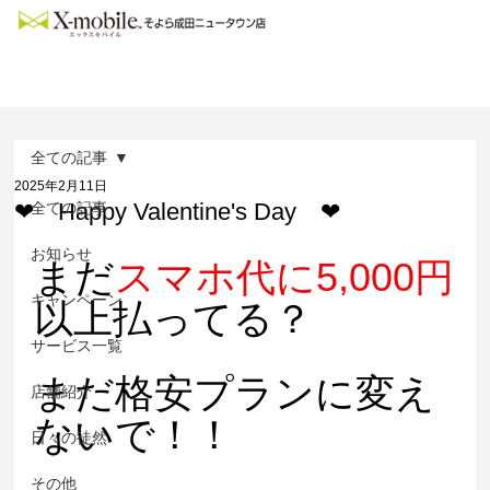
全ての記事
2025年2月11日
❤ Happy Valentine's Day ❤
全ての記事
お知らせ
まだ
スマホ代に5,000円
キャンペーン
以上払ってる？
サービス一覧
まだ格安プランに変え
店舗紹介
ないで！！
日々の徒然
その他