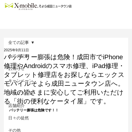
全ての記事
2025年9月11日
バッテリー膨張は危険！成田市でiPhone
全ての記事
修理やAndroidのスマホ修理、iPad修理・
お知らせ
タブレット修理店をお探しならエックス
キャンペーン
モバイルそよら成田ニュータウン店へ。
地域の皆さまに安心してご利用いただけ
サービス一覧
る「街の便利なケータイ屋」です。
店舗紹介
バッテリー膨張は危険です！！
日々の徒然
その他