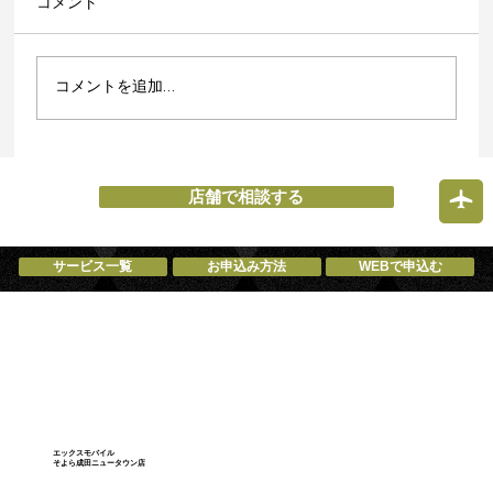
コメント
コメントを追加…
成田市でスマホ・タブレット修理なら
「街の便利なケータイ屋」エックスモバ
店舗で相談する
イルへ！
サービス一覧
お申込み方法
WEBで申込む
エックスモバイル
そよら成田ニュータウン店