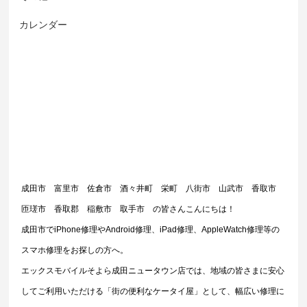
カレンダー
成田市　富里市　佐倉市　酒々井町　栄町　八街市　山武市　香取市　
匝瑳市　香取郡　稲敷市　取手市　の皆さんこんにちは！
成田市でiPhone修理やAndroid修理、iPad修理、AppleWatch修理等の
スマホ修理をお探しの方へ。
エックスモバイルそよら成田ニュータウン店では、地域の皆さまに安心
してご利用いただける「街の便利なケータイ屋」として、幅広い修理に