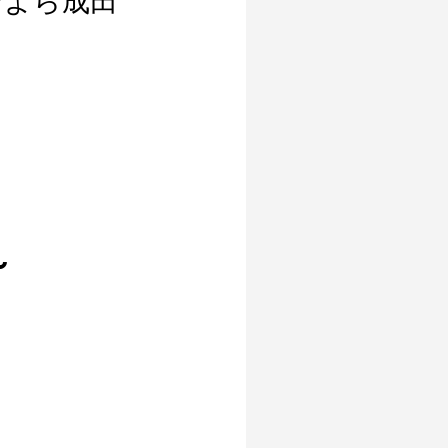
そよら成田
！
～