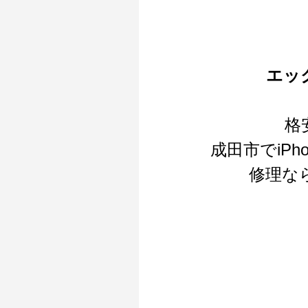
エッ
格
成田市でiPh
修理な