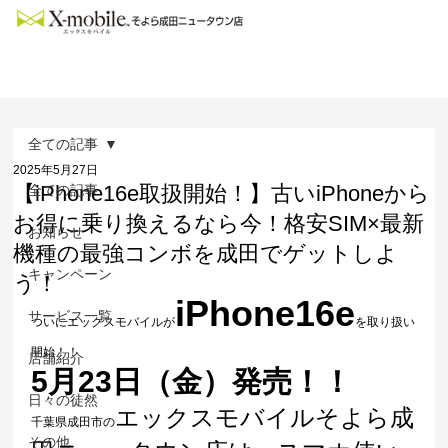
全ての記事
2025年5月27日
【iPhone16e取扱開始！】古いiPhoneから
全ての記事
お得に乗り換えるなら今！格安SIM×最新
お知らせ
機種の最強コンボを成田でゲットしよ
キャンペーン
う！
iPhone16e
サービス一覧
ついにエックスモバイルが
を取り扱い
開始！！
店舗紹介
5月23日（金）発売！！
日々の徒然
エックスモバイルそよら成
千葉県成田市の
その他