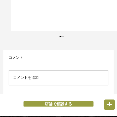
コメント
コメントを追加…
スマホ相談会 開催。【エックスモバイ
ルそよら成田ニュータウン店】
店舗で相談する