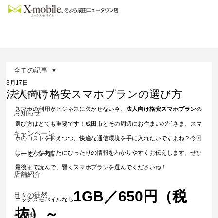
全ての記事
3月17日
法人向け格安スマホプランの選び方
全ての記事
スマホの利用がビジネスに欠かせない今、
法人向け格安スマホプラン
の
お知らせ
選び方はとても重要です！成田市とその周辺にお住まいの皆さま、スマ
キャンペーン
ホのコストを抑えつつ、快適な通信環境を手に入れたいですよね？今回
は、そんなあなたにぴったりの情報をわかりやすくお伝えします。ぜひ
サービス一覧
最後まで読んで、賢くスマホプランを選んでくださいね！
店舗紹介
1GB／650円（税
日々の徒然
エックスモバイルなら
抜）～
その他