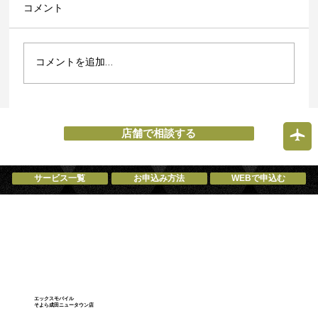
コメント
コメントを追加…
【8月の営業カレンダー】 成田市で
iPhone修理android修理スマホ修理中古ス
店舗で相談する
マホ買取格安SIMならエックスモバイル
サービス一覧
お申込み方法
WEBで申込む
エックスモバイル
そよら成田ニュータウン店