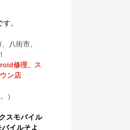
です。
市、八街市、
！
oid修理、ス
ウン店
。）
エックスモバイル
モバイルそよ