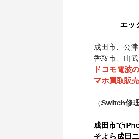
エッ
成田市、公津
香取市、山
ドコモ電波の格
マホ買取販
（
Switch
成田市でiPh
そよら成田ニ