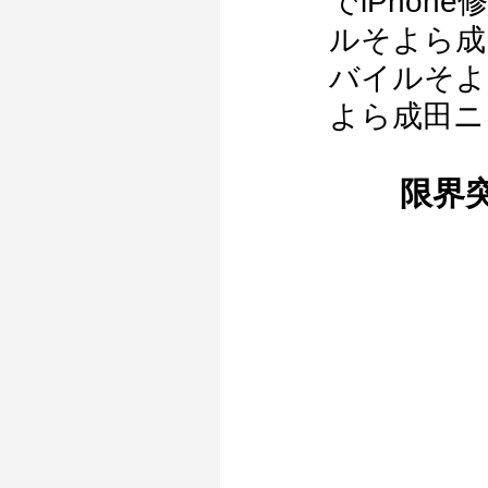
でiPhon
ルそよら成
バイルそよ
よら成田ニ
限界突