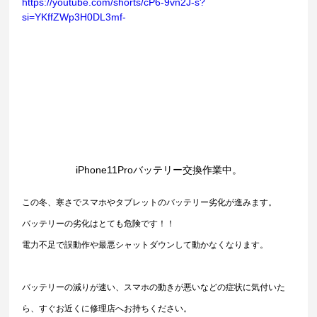
https://youtube.com/shorts/cP6-9vn2J-s?
si=YKffZWp3H0DL3mf-
iPhone11Proバッテリー交換作業中。
この冬、寒さでスマホやタブレットのバッテリー劣化が進みます。
バッテリーの劣化はとても危険です！！
電力不足で誤動作や最悪シャットダウンして動かなくなります。
バッテリーの減りが速い、スマホの動きが悪いなどの症状に気付いた
ら、すぐお近くに修理店へお持ちください。