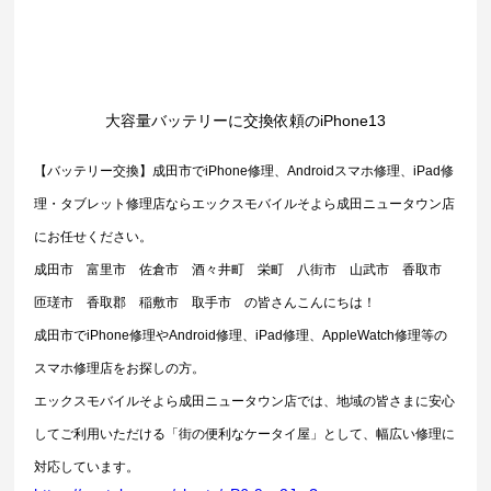
大容量バッテリーに交換依頼のiPhone13
【バッテリー交換】成田市でiPhone修理、Androidスマホ修理、iPad修
理・タブレット修理店ならエックスモバイルそよら成田ニュータウン店
にお任せください。
成田市　富里市　佐倉市　酒々井町　栄町　八街市　山武市　香取市　
匝瑳市　香取郡　稲敷市　取手市　の皆さんこんにちは！
成田市でiPhone修理やAndroid修理、iPad修理、AppleWatch修理等の
スマホ修理店をお探しの方。
エックスモバイルそよら成田ニュータウン店では、地域の皆さまに安心
してご利用いただける「街の便利なケータイ屋」として、幅広い修理に
対応しています。