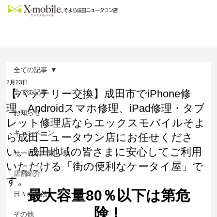
全ての記事
2月23日
【バッテリー交換】成田市でiPhone修
全ての記事
理、Androidスマホ修理、iPad修理・タブ
お知らせ
レット修理店ならエックスモバイルそよ
キャンペーン
ら成田ニュータウン店にお任せくださ
い。成田地域の皆さまに安心してご利用
サービス一覧
いただける「街の便利なケータイ屋」で
店舗紹介
す。
最大容量80％以下は第危
日々の徒然
険！
その他