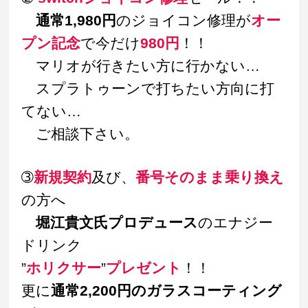
通常1,980円
のジョイコン修理が
オー
プン記念
で今だけ
980円
！！
　マリオが行きたい方に行かない…
　スプラトゥーンで打ちたい方向に打
てない…
　ご相談下さい。
➂
新規契約
及び、
番号そのまま乗り換え
の方へ
堀江貴文氏プロデュース
のエナジー
ドリンク
”
ホリクサー
”
プレゼント
！！
更に
通常2,200円のガラスコーティング