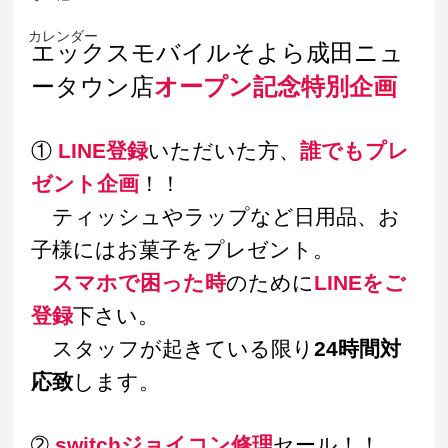
カレンダー
エックスモバイルそよら成田ニュ
ータウン店
オープン記念特別企画
① 
LINE登録
いただいた方、
誰でもプレ
ゼント企画
！！
　ティッシュやラップなど日用品、お
子様にはお菓子をプレゼント。
スマホで困った時
のために
LINEをご
登録
下さい。
　スタッフが起きている限り
24時間対
応致
します。
➁ 
switchジョイコン修理
セール！！