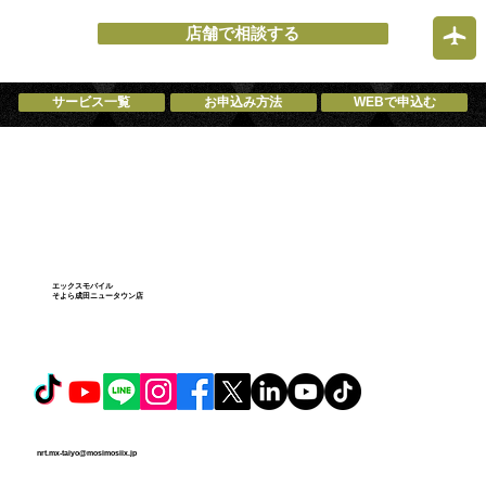
【8月の営業カレンダー】 成田市で
iPhone修理android修理スマホ修理中古ス
店舗で相談する
マホ買取格安SIMならエックスモバイル
サービス一覧
お申込み方法
WEBで申込む
エックスモバイル
そよら成田ニュータウン店
nrt.mx-taiyo@mosimosiix.jp