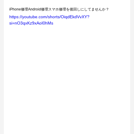
iPhone修理Android修理スマホ修理を後回しにしてませんか？
https://youtube.com/shorts/OiqdEkdVvXY?
si=nO3qxKz9xAoI0hMs