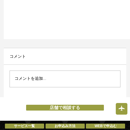
コメント
コメントを追加…
店舗で相談する
成田市でiPhone修理もAndroid修理もスマホ修理
サービス一覧
お申込み方法
WEBで申込む
Switch修理ならエックスモバイルそよら成田ニュ