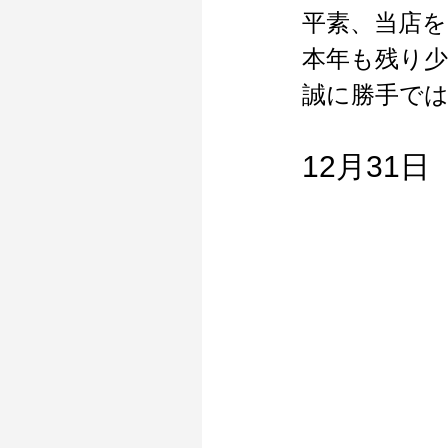
平素、当店
本年も残り
誠に勝手で
12月31