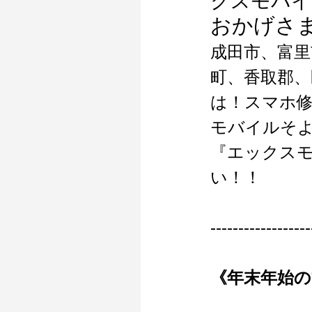
クスモバイ
おかげさ
成田市、富里
町、香取郡、
は！スマホ修理
モバイルそ
『エックス
い！！
------------------
《年末年始の