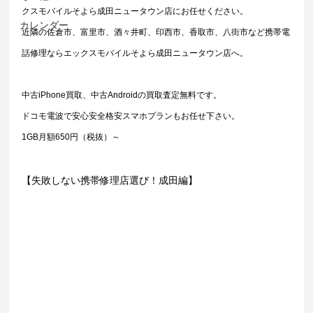
クスモバイルそよら成田ニュータウン店にお任せください。
カレンダー
近隣の佐倉市、富里市、酒々井町、印西市、香取市、八街市など携帯電
話修理ならエックスモバイルそよら成田ニュータウン店へ。
中古iPhone買取、中古Androidの買取査定無料です。
ドコモ電波で安心安全格安スマホプランもお任せ下さい。
1GB月額650円（税抜）～
【失敗しない携帯修理店選び！成田編】