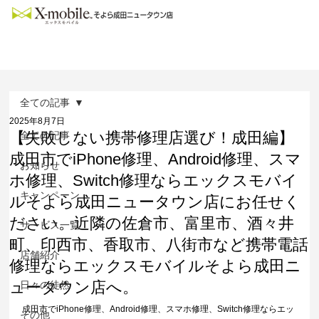
全ての記事
2025年8月7日
【失敗しない携帯修理店選び！成田編】
全ての記事
成田市でiPhone修理、Android修理、スマ
お知らせ
ホ修理、Switch修理ならエックスモバイ
キャンペーン
ルそよら成田ニュータウン店にお任せく
ださい。近隣の佐倉市、富里市、酒々井
サービス一覧
町、印西市、香取市、八街市など携帯電話
店舗紹介
修理ならエックスモバイルそよら成田ニ
ュータウン店へ。
日々の徒然
成田市でiPhone修理、Android修理、スマホ修理、Switch修理ならエッ
その他