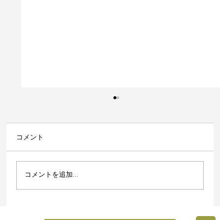
コメント
コメントを追加…
【第1回】壊れていても大丈夫！そのスマ