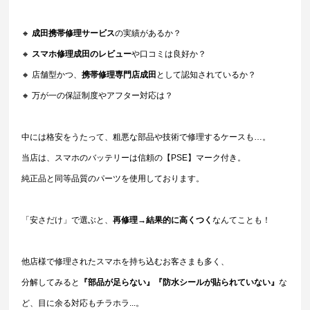
🔸 
成田携帯修理サービス
の実績があるか？
🔸 
スマホ修理成田のレビュー
や口コミは良好か？
🔸 店舗型かつ、
携帯修理専門店成田
として認知されているか？
🔸 万が一の保証制度やアフター対応は？
中には格安をうたって、粗悪な部品や技術で修理するケースも…。
当店は、スマホのバッテリーは信頼の【PSE】マーク付き。
純正品と同等品質のパーツを使用しております。
「安さだけ」で選ぶと、
再修理→結果的に高くつく
なんてことも！
他店様で修理されたスマホを持ち込むお客さまも多く、
分解してみると
『部品が足らない』『防水シールが貼られていない』
な
ど、目に余る対応もチラホラ...。