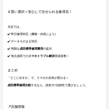
📱賢い選択＝安心して任せられる修理店！
当店では、
✔️ 即日修理対応（機種・内容により）
✔️ データそのまま対応
✔️ 明朗な
成田携帯修理費用
の提示
✔️ 地元成田での
スマホトラブル解決
実績多数！
まとめ
「どこに出すか」で、スマホの未来が変わる！
成田携帯修理比較
するなら、技術力×信頼性で選びましょう。
📍店舗情報