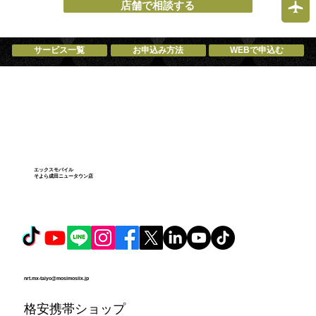
ホ買取できます！成田市で中古スマホ買
店舗で相談する
取ならエックスモバイルそよら成田ニュ
ータウン店 成田市・富里市、栄町、酒々
サービス一覧
お申込み方法
WEBで申込む
井町、印西市、芝山町、神崎町、香取
市、佐倉市、八街市、多古町、匝瑳市、
山武市、稲敷市、取手市
エックスモバイル
そよら成田ニュータウン店
nrt.mx-taiyo@mosimosiix.jp
格安携帯ショップ