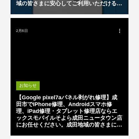
域の皆さまに安心してご利用いただける
「街の便利なケータイ屋」です。
2月8日
Load video
お知らせ
【Google pixel7aパネル剥がれ修理】成
田市でiPhone修理、Androidスマホ修
理、iPad修理・タブレット修理店ならエ
ックスモバイルそよら成田ニュータウン店
にお任せください。成田地域の皆さまに安
心してご利用いただける「街の便利なケー
タイ屋」Android修理iPhone修理Galaxy