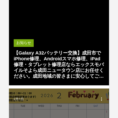
Load video
お知らせ
【Galaxy A32バッテリー交換】成田市で
iPhone修理、Androidスマホ修理、iPad
修理・タブレット修理店ならエックスモバ
イルそよら成田ニュータウン店にお任せく
ださい。成田地域の皆さまに安心してご利
用いただける「街の便利なケータイ屋」
Android修理iPhone修理Galaxy
2月1日