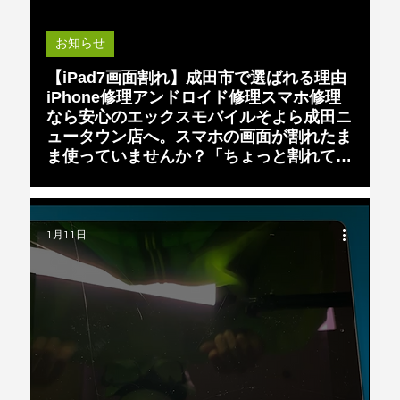
Load video
お知らせ
【iPad7画面割れ】成田市で選ばれる理由
iPhone修理アンドロイド修理スマホ修理
なら安心のエックスモバイルそよら成田ニ
ュータウン店へ。スマホの画面が割れたま
ま使っていませんか？「ちょっと割れてる
だけだから平気」「操作できるから大丈
夫」――そう思ってそのまま放置すると、
後々大変なトラブルに
1月11日