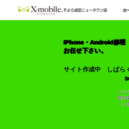
ホ
iPhone・Android修理
お任せ下さい。
サイト作成中 しばら
​
バッ
即日
​（