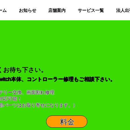
ーム
お知らせ
店舗案内
サービス一覧
法人出
くお待ち下さい。
Switch本体、コントローラー修理もご相談下さい。
テリー交換、画面割れ修理
対応可能！
一部パーツはお取り寄せになります。）
料金